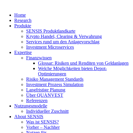
Home
Research
Produkte
SENSIS Produktlandkarte
Krypto Handel, Clearing & Verwahrung
Services rund um den Anlagevorschlag
Investment Microservices
Expertise
Finanzwissen
Glossar: Risiken und Renditen von Geldanlagen
Welche Möglichkeiten bieten Depot-
Optimierungen
Risiko Management Standards
Investment Prozess Simulation
Langfristige Planung
Über QUANVEST
Referenzen
Nutzungsmodelle
Individueller Zuschnitt
About SENSIS
Was ist SENSIS?
Vorher – Nachher
Nutzen für …