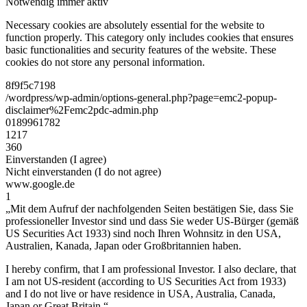
Notwendig
immer aktiv
Necessary cookies are absolutely essential for the website to
function properly. This category only includes cookies that ensures
basic functionalities and security features of the website. These
cookies do not store any personal information.
8f9f5c7198
/wordpress/wp-admin/options-general.php?page=emc2-popup-
disclaimer%2Femc2pdc-admin.php
0189961782
1217
360
Einverstanden (I agree)
Nicht einverstanden (I do not agree)
www.google.de
1
„Mit dem Aufruf der nachfolgenden Seiten bestätigen Sie, dass Sie
professioneller Investor sind und dass Sie weder US-Bürger (gemäß
US Securities Act 1933) sind noch Ihren Wohnsitz in den USA,
Australien, Kanada, Japan oder Großbritannien haben.
I hereby confirm, that I am professional Investor. I also declare, that
I am not US-resident (according to US Securities Act from 1933)
and I do not live or have residence in USA, Australia, Canada,
Japan or Great Britain.“