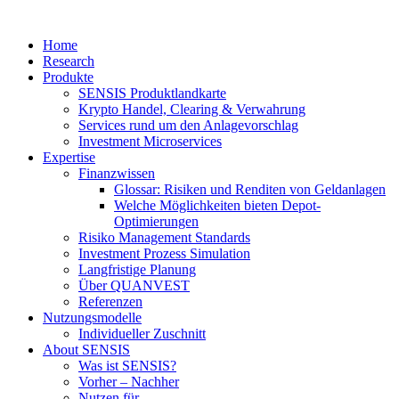
Home
Research
Produkte
SENSIS Produktlandkarte
Krypto Handel, Clearing & Verwahrung
Services rund um den Anlagevorschlag
Investment Microservices
Expertise
Finanzwissen
Glossar: Risiken und Renditen von Geldanlagen
Welche Möglichkeiten bieten Depot-
Optimierungen
Risiko Management Standards
Investment Prozess Simulation
Langfristige Planung
Über QUANVEST
Referenzen
Nutzungsmodelle
Individueller Zuschnitt
About SENSIS
Was ist SENSIS?
Vorher – Nachher
Nutzen für …