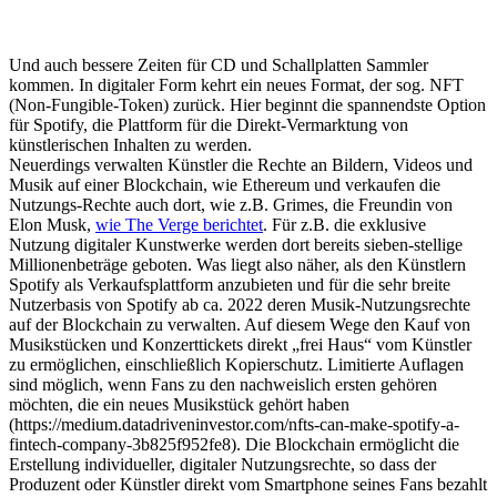
Und auch bessere Zeiten für CD und Schallplatten Sammler
kommen. In digitaler Form kehrt ein neues Format, der sog. NFT
(Non-Fungible-Token) zurück. Hier beginnt die spannendste Option
für Spotify, die Plattform für die Direkt-Vermarktung von
künstlerischen Inhalten zu werden.
Neuerdings verwalten Künstler die Rechte an Bildern, Videos und
Musik auf einer Blockchain, wie Ethereum und verkaufen die
Nutzungs-Rechte auch dort, wie z.B. Grimes, die Freundin von
Elon Musk,
wie The Verge berichtet
. Für z.B. die exklusive
Nutzung digitaler Kunstwerke werden dort bereits sieben-stellige
Millionenbeträge geboten. Was liegt also näher, als den Künstlern
Spotify als Verkaufsplattform anzubieten und für die sehr breite
Nutzerbasis von Spotify ab ca. 2022 deren Musik-Nutzungsrechte
auf der Blockchain zu verwalten. Auf diesem Wege den Kauf von
Musikstücken und Konzerttickets direkt „frei Haus“ vom Künstler
zu ermöglichen, einschließlich Kopierschutz. Limitierte Auflagen
sind möglich, wenn Fans zu den nachweislich ersten gehören
möchten, die ein neues Musikstück gehört haben
(https://medium.datadriveninvestor.com/nfts-can-make-spotify-a-
fintech-company-3b825f952fe8). Die Blockchain ermöglicht die
Erstellung individueller, digitaler Nutzungsrechte, so dass der
Produzent oder Künstler direkt vom Smartphone seines Fans bezahlt