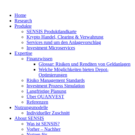
Home
Research
Produkte
SENSIS Produktlandkarte
Krypto Handel, Clearing & Verwahrung
Services rund um den Anlagevorschlag
Investment Microservices
Expertise
Finanzwissen
Glossar: Risiken und Renditen von Geldanlagen
Welche Möglichkeiten bieten Depot-
Optimierungen
Risiko Management Standards
Investment Prozess Simulation
Langfristige Planung
Über QUANVEST
Referenzen
Nutzungsmodelle
Individueller Zuschnitt
About SENSIS
Was ist SENSIS?
Vorher – Nachher
Nutzen für …