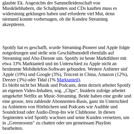
glaubte Ek. Angesichts der Sammelleidenschaft von
Musikliebhabern, die Schallplatten und CDs kauften muss es
widersinnig geklungen haben und erforderte viel Mut, denn
niemand konnte vorhersagen, ob die Kunden Streaming
akzeptieren.
Spotify hat es geschafft, wurde Streaming-Pioneer und Apple folgte
notgedrungen und stelle sein Geschäftsmodell ebenfalls auf
Streaming und Abo-Dienste um. Spotify ist heute Marktführer mit
etwa 33% Marktanteil und im Unterschied zu Apple nicht an
bestimmte Mobiltelefon-Software gebunden. Weitere Anbieter sinf
Apple (19%) und Google (3%), Tencent in China, Amazon (12%),
Deezer (3%) oder Tidal (1%
Marktanteil
).
Es bleibt nicht bei Musik und Podcasts, denn derzeit arbeitet Spotify
an eigenen Video-Inhalten, sog. „Clips“, Insidern zufolge arbeitet
umgekehrt Netflix an Music-Streaming. Beide haben eine große und
eine grosse, treu zahlende Abonnenten-Basis, ganz im Unterschied
zu Anbietern von Hörbüchern und Podcasts wie Audible und
Soundcloud oder Audio-Drop-Ins wie Clubhouse. In diesen
Segmenten wird Spotify wachsen und seine Kunden vernetzen, um
in „Greenrooms“ zu chatten oder um gemeinsam Playlists
bearbeiten.