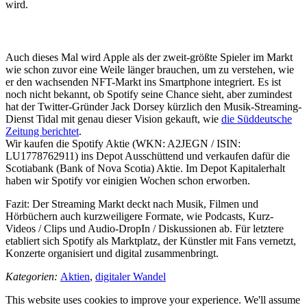
wird.
Auch dieses Mal wird Apple als der zweit-größte Spieler im Markt
wie schon zuvor eine Weile länger brauchen, um zu verstehen, wie
er den wachsenden NFT-Markt ins Smartphone integriert. Es ist
noch nicht bekannt, ob Spotify seine Chance sieht, aber zumindest
hat der Twitter-Gründer Jack Dorsey kürzlich den Musik-Streaming-
Dienst Tidal mit genau dieser Vision gekauft, wie
die Süddeutsche
Zeitung berichtet
.
Wir kaufen die Spotify Aktie (WKN: A2JEGN / ISIN:
LU1778762911) ins Depot Ausschüttend und verkaufen dafür die
Scotiabank (Bank of Nova Scotia) Aktie. Im Depot Kapitalerhalt
haben wir Spotify vor einigien Wochen schon erworben.
Fazit: Der Streaming Markt deckt nach Musik, Filmen und
Hörbüchern auch kurzweiligere Formate, wie Podcasts, Kurz-
Videos / Clips und Audio-DropIn / Diskussionen ab. Für letztere
etabliert sich Spotify als Marktplatz, der Künstler mit Fans vernetzt,
Konzerte organisiert und digital zusammenbringt.
Kategorien:
Aktien
,
digitaler Wandel
This website uses cookies to improve your experience. We'll assume