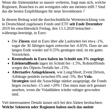
Wenn die Aktienmärkte so massiv verlieren, fragt man sich, welche
Regionen, Branchen es am wenigsten oder am meisten trifft ? Sind
das die besten Empfehlungen für neue Investitionen ?
In diesem Beitrag wird die durchschnittliche Wertentwicklung von
in Deutschland zugelassen Fonds und ETF
seit Ende Dezember
2019 bis einschliesslich Freitag, den 13.3.2020 betrachtet –
währungs-bereinigt, in Euro:
Die
Zinsen
sind in Euro über alle Laufzeiten bei etwa -1%,
sogar die 30 Jährigen lagen zeitweise bei -0.85%. Dass sie am
langen Ende wieder auf 0.55% gestiegen sind, ist ein gutes
Vorzeichen.
Rentenfonds in Euro haben im Schnitt um 3% zugelegt
.
Edelmetallfonds
lagen im Schnitt bei -1.5%, Rohstofffonds
wegen des Ölpreis-Verfalls bei -15%.
Alternative Anlageklassen
, wie Long/Short, Event Driven,
Arbitrage pendeln zwischen 0% und -5%. Bei
Vola-
Strategien
sind die Ausschläge stärker ausgeprägt, die Fonds
liegen zwischen -15 und +20% ! Das muss man sich genauer
ansehen, wenn die Volatilitäten wieder ruhiger geworden
sind.
Viel interessantere Details lassen sich bei den Aktien beobachten:
Welche Sektoren oder Regionen haben noch das meiste