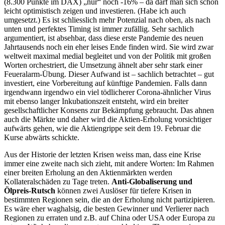
(8.300 Punkte im DAX) „nur“ noch -16% – da darf man sich schon
leicht optimistisch zeigen und investieren. (Habe ich auch
umgesetzt.) Es ist schliesslich mehr Potenzial nach oben, als nach
unten und perfektes Timing ist immer zufällig. Sehr sachlich
argumentiert, ist absehbar, dass diese erste Pandemie des neuen
Jahrtausends noch ein eher leises Ende finden wird. Sie wird zwar
weltweit maximal medial begleitet und von der Politik mit großen
Worten orchestriert, die Umsetzung ähnelt aber sehr stark einer
Feueralarm-Übung. Dieser Aufwand ist – sachlich betrachtet – gut
investiert, eine Vorbereitung auf künftige Pandemien. Falls dann
irgendwann irgendwo ein viel tödlicherer Corona-ähnlicher Virus
mit ebenso langer Inkubationszeit entsteht, wird ein breiter
gesellschaftlicher Konsens zur Bekämpfung gebraucht. Das ahnen
auch die Märkte und daher wird die Aktien-Erholung vorsichtiger
aufwärts gehen, wie die Aktiengrippe seit dem 19. Februar die
Kurse abwärts schickte.
Aus der Historie der letzten Krisen weiss man, dass eine Krise
immer eine zweite nach sich zieht, mit andere Worten: Im Rahmen
einer breiten Erholung an den Aktienmärkten werden
Kollateralschäden zu Tage treten.
Anti-Globaliserung und
Ölpreis-Rutsch
können zwei Auslöser für tiefere Krisen in
bestimmten Regionen sein, die an der Erholung nicht partizipieren.
Es wäre eher waghalsig, die besten Gewinner und Verlierer nach
Regionen zu erraten und z.B. auf China oder USA oder Europa zu