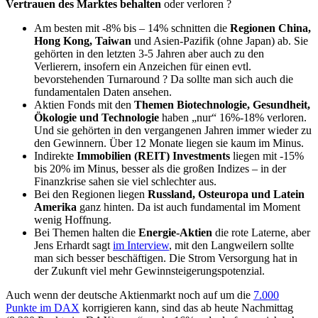
Vertrauen des Marktes behalten
oder verloren ?
Am besten mit -8% bis – 14% schnitten die
Regionen
China,
Hong Kong, Taiwan
und Asien-Pazifik (ohne Japan) ab. Sie
gehörten in den letzten 3-5 Jahren aber auch zu den
Verlierern, insofern ein Anzeichen für einen evtl.
bevorstehenden Turnaround ? Da sollte man sich auch die
fundamentalen Daten ansehen.
Aktien Fonds mit den
Themen
Biotechnologie, Gesundheit,
Ökologie und Technologie
haben „nur“ 16%-18% verloren.
Und sie gehörten in den vergangenen Jahren immer wieder zu
den Gewinnern. Über 12 Monate liegen sie kaum im Minus.
Indirekte
Immobilien (REIT) Investments
liegen mit -15%
bis 20% im Minus, besser als die großen Indizes – in der
Finanzkrise sahen sie viel schlechter aus.
Bei den Regionen liegen
Russland, Osteuropa und Latein
Amerika
ganz hinten. Da ist auch fundamental im Moment
wenig Hoffnung.
Bei Themen halten die
Energie-Aktien
die rote Laterne, aber
Jens Erhardt sagt
im Interview
, mit den Langweilern sollte
man sich besser beschäftigen. Die Strom Versorgung hat in
der Zukunft viel mehr Gewinnsteigerungspotenzial.
Auch wenn der deutsche Aktienmarkt noch auf um die
7.000
Punkte im DAX
korrigieren kann, sind das ab heute Nachmittag