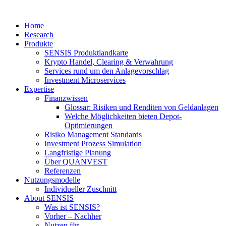
Home
Research
Produkte
SENSIS Produktlandkarte
Krypto Handel, Clearing & Verwahrung
Services rund um den Anlagevorschlag
Investment Microservices
Expertise
Finanzwissen
Glossar: Risiken und Renditen von Geldanlagen
Welche Möglichkeiten bieten Depot-
Optimierungen
Risiko Management Standards
Investment Prozess Simulation
Langfristige Planung
Über QUANVEST
Referenzen
Nutzungsmodelle
Individueller Zuschnitt
About SENSIS
Was ist SENSIS?
Vorher – Nachher
Nutzen für …