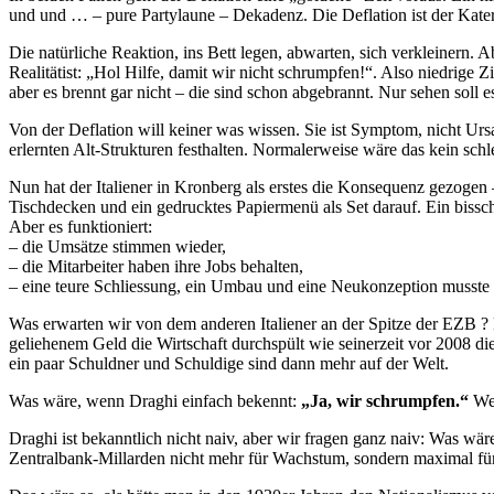
und und … – pure Partylaune – Dekadenz. Die Deflation ist der Kater.
Die natürliche Reaktion, ins Bett legen, abwarten, sich verkleinern. 
Realitätist: „Hol Hilfe, damit wir nicht schrumpfen!“. Also niedrige
aber es brennt gar nicht – die sind schon abgebrannt. Nur sehen soll 
Von der Deflation will keiner was wissen. Sie ist Symptom, nicht Urs
erlernten Alt-Strukturen festhalten. Normalerweise wäre das kein schl
Nun hat der Italiener in Kronberg als erstes die Konsequenz gezogen – 
Tischdecken und ein gedrucktes Papiermenü als Set darauf. Ein bissch
Aber es funktioniert:
– die Umsätze stimmen wieder,
– die Mitarbeiter haben ihre Jobs behalten,
– eine teure Schliessung, ein Umbau und eine Neukonzeption musste n
Was erwarten wir von dem anderen Italiener an der Spitze der EZB ? 
geliehenem Geld die Wirtschaft durchspült wie seinerzeit vor 2008 d
ein paar Schuldner und Schuldige sind dann mehr auf der Welt.
Was wäre, wenn Draghi einfach bekennt:
„Ja, wir schrumpfen.“
Wen
Draghi ist bekanntlich nicht naiv, aber wir fragen ganz naiv: Was wä
Zentralbank-Millarden nicht mehr für Wachstum, sondern maximal für 