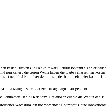
en besten Blicken auf Frankfurt war Lucullus bekannt als edler Itali
sind nun kariert, die teuren Weine haben die Karte verlassen, sie kos
lles ist noch 1-3 Euro über den Preisen der hart miteinander konkurri
, Mangia Mangia ist seit der Neuauflage täglich ausgebucht.
s Schlimmste ist die Deflation“. Deflationen erlebte die Welt in den 19
historisches Wachstum, ein überbordender Optimismus, eine Innovationsw