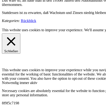
Das wäre so, als hätte man in den 1930er Jahren den Nationalismus ver
übernommen.
Stattdessen ist zu erwarten, daß Wachstum und Zinsen niedrig bleiben w
Kategorien:
Rückblick
This website uses cookies to improve your experience. We'll assume yo
Schließen
This website uses cookies to improve your experience while you naviga
essential for the working of basic functionalities of the website. We 
with your consent. You also have the option to opt-out of these cooki
Notwendig
immer aktiv
Necessary cookies are absolutely essential for the website to function 
store any personal information.
8f9f5c7198