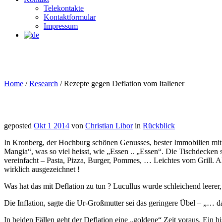
Telekontakte
Kontaktformular
Impressum
Home
/
Research
/
Rezepte gegen Deflation vom Italiener
geposted
Okt 1 2014
von
Christian Libor
in
Rückblick
In Kronberg, der Hochburg schönen Genusses, bester Immobilien mit d
Mangia“, was so viel heisst, wie „Essen .. „Essen“. Die Tischdecken 
vereinfacht – Pasta, Pizza, Burger, Pommes, … Leichtes vom Grill. A
wirklich ausgezeichnet !
Was hat das mit Deflation zu tun ? Lucullus wurde schleichend leerer
Die Inflation, sagte die Ur-Großmutter sei das geringere Übel – „… da
In beiden Fällen geht der Deflation eine „goldene“ Zeit voraus. Ein 