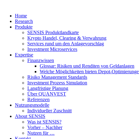
Home
Research
Produkte
SENSIS Produktlandkarte
Krypto Handel, Clearing & Verwahrung
Services rund um den Anlagevorschlag
Investment Microservices
Expertise
Finanzwissen
Glossar: Risiken und Renditen von Geldanlagen
Welche Möglichkeiten bieten Depot-Optimierung
Risiko Management Standards
Investment Prozess Simulation
Langfristige Planung
Über QUANVEST
Referenzen
Nutzungsmodelle
Individueller Zuschnitt
About SENSIS
Was ist SENSIS?
Vorher – Nachher
Nutzen für …
Kontakt