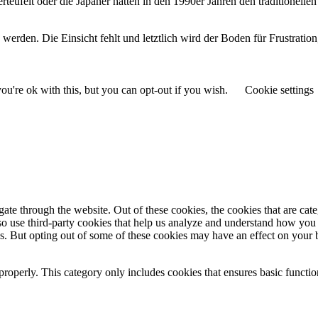
teufelt oder die Japaner hätten in den 1990er Jahren den traditionelle
erden. Die Einsicht fehlt und letztlich wird der Boden für Frustration,
u're ok with this, but you can opt-out if you wish.
Cookie settings
te through the website. Out of these cookies, the cookies that are cate
also use third-party cookies that help us analyze and understand how you
es. But opting out of some of these cookies may have an effect on your
properly. This category only includes cookies that ensures basic functio