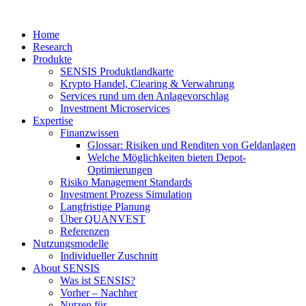
Home
Research
Produkte
SENSIS Produktlandkarte
Krypto Handel, Clearing & Verwahrung
Services rund um den Anlagevorschlag
Investment Microservices
Expertise
Finanzwissen
Glossar: Risiken und Renditen von Geldanlagen
Welche Möglichkeiten bieten Depot-
Optimierungen
Risiko Management Standards
Investment Prozess Simulation
Langfristige Planung
Über QUANVEST
Referenzen
Nutzungsmodelle
Individueller Zuschnitt
About SENSIS
Was ist SENSIS?
Vorher – Nachher
Nutzen für …