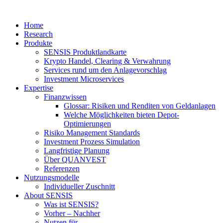
Home
Research
Produkte
SENSIS Produktlandkarte
Krypto Handel, Clearing & Verwahrung
Services rund um den Anlagevorschlag
Investment Microservices
Expertise
Finanzwissen
Glossar: Risiken und Renditen von Geldanlagen
Welche Möglichkeiten bieten Depot-
Optimierungen
Risiko Management Standards
Investment Prozess Simulation
Langfristige Planung
Über QUANVEST
Referenzen
Nutzungsmodelle
Individueller Zuschnitt
About SENSIS
Was ist SENSIS?
Vorher – Nachher
Nutzen für …